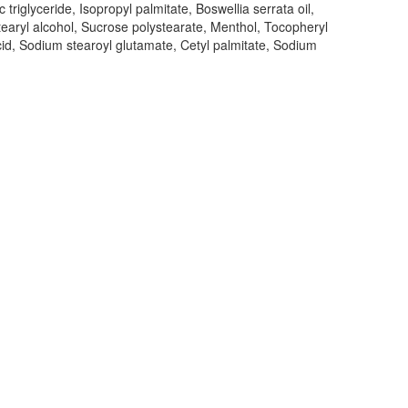
riglyceride, Isopropyl palmitate, Boswellia serrata oil,
etearyl alcohol, Sucrose polystearate, Menthol, Tocopheryl
id, Sodium stearoyl glutamate, Cetyl palmitate, Sodium
Öffnungszeiten
Montag-Freitag
08:30 – 12:00 Uhr
13:30 – 18:30 Uhr
Samstag
08:00 – 16:00 Uhr
iler.ch