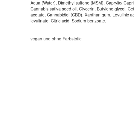
Aqua (Water), Dimethyl sulfone (MSM), Caprylic/ Capric t
Cannabis sativa seed oil, Glycerin, Butylene glycol, C
acetate, Cannabidiol (CBD), Xanthan gum, Levulinic ac
levulinate, Citric acid, Sodium benzoate.
vegan und ohne Farbstoffe
Drogerie Brunnschweiler
Stéphanie
Telefon
052 761 18
Brunnschweiler
48
Seestrasse 98
8266 Steckborn
Fax
052 761 18
41
Lageplan >
info@
drogeriebrunnschwe